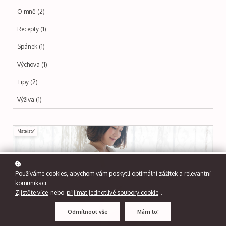
O mně (2)
Recepty (1)
Spánek (1)
Výchova (1)
Tipy (2)
Výživa (1)
Mateřství
Používáme cookies, abychom vám poskytli optimální zážitek a relevantní
komunikaci.
Zjistěte více
nebo
přijímat jednotlivé soubory cookie
.
Odmítnout vše
Mám to!