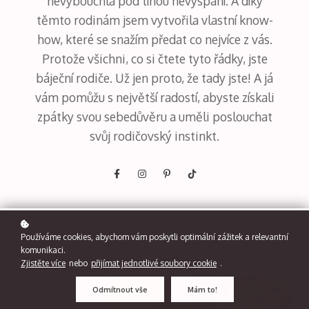
nevybouchla pod tíhou nevyspání. A díky
těmto rodinám jsem vytvořila vlastní know-
how, které se snažím předat co nejvíce z vás.
Protože všichni, co si čtete tyto řádky, jste
báječní rodiče. Už jen proto, že tady jste! A já
vám pomůžu s největší radostí, abyste získali
zpátky svou sebedůvěru a uměli poslouchat
svůj rodičovský instinkt.
Potřebuji pomoc
Používáme cookies, abychom vám poskytli optimální zážitek a relevantní
komunikaci.
Zjistěte více
nebo
přijímat jednotlivé soubory cookie
.
Odmítnout vše
Mám to!