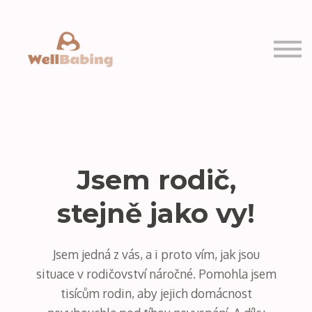
PRO VÁS
MOJE KURZY
Přihlásit se
Registrovat se
Jsem rodič,
stejně jako vy!
Jsem jedná z vás, a i proto vím, jak jsou
situace v rodičovství náročné. Pomohla jsem
tisícům rodin, aby jejich domácnost