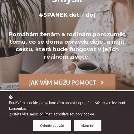
#SPÁNEK dětí i
|
Pomáhám ženám a rodinám porozumět
tomu, co se doma opravdu děje, a najít
cestu, která bude fungovat v jejich
reálném životě.
JAK VÁM MŮŽU POMOCT
Používáme cookies, abychom vám poskytli optimální zážitek a relevantní
PŘIDAT SE NA FORENDORS
komunikaci.
Zjistěte více
nebo
přijímat jednotlivé soubory cookie
.
Odmítnout vše
Mám to!