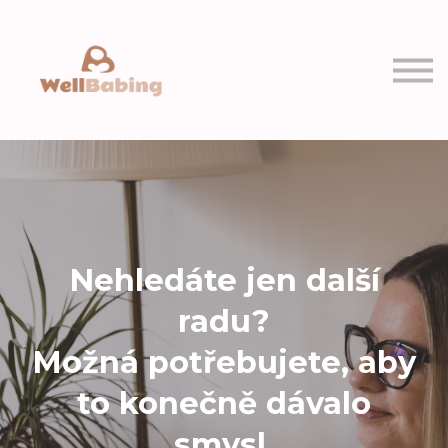
PRO VÁS
MOJE KURZY
Přihlásit se
Registrovat se
Nehledáte jen další
radu?
Možná potřebujete, aby
to konečně dávalo
smysl.