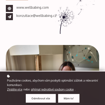
www.wellbabing.com
konzultace@wellbabing.cz
Používáme cookies, abychom vám poskytli optimální zážitek a relevantní
komunikaci.
Zjistěte více
nebo
přijímat jednotlivé soubory cookie
.
Odmítnout vše
Mám to!