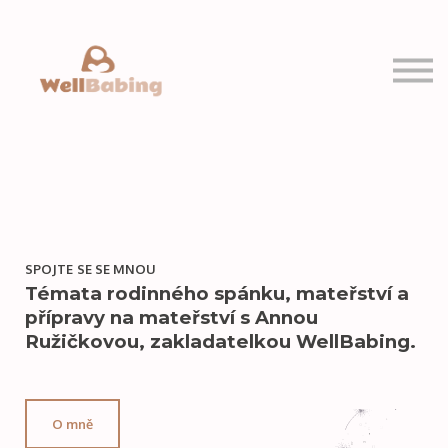
PRO VÁS
MOJE KURZY
Přihlásit se
Registrovat se
SPOJTE SE SE MNOU
Témata rodinného spánku, mateřství a
přípravy na mateřství s Annou
Ružičkovou, zakladatelkou WellBabing.
O mně