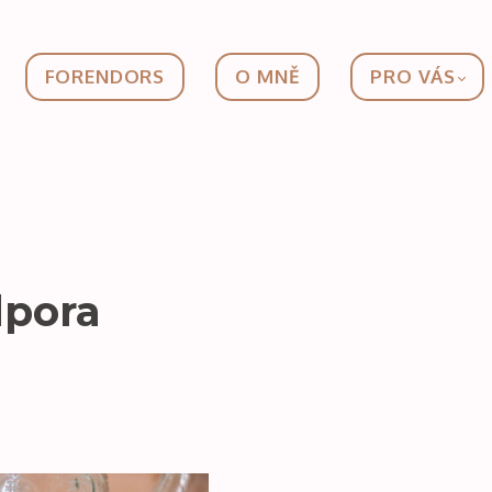
FORENDORS
O MNĚ
PRO VÁS
dpora