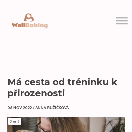
PRO VÁS
MOJE KURZY
Přihlásit se
Registrovat se
Má cesta od tréninku k
přirozenosti
06 NOV 2022 / ANNA RUŽIČKOVÁ
O mně