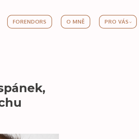
FORENDORS
O MNĚ
PRO VÁS
 spánek,
ěchu